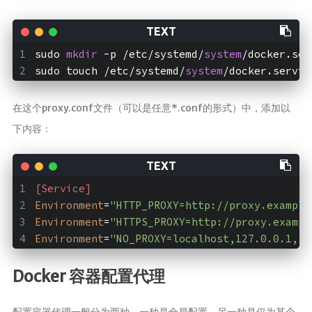
时光轴
sudo 
mkdir
 -p /etc/systemd/
system
/docker.ser
sudo touch /etc/systemd/
system
/docker.servic
在这个proxy.conf文件（可以是任意*.conf的形式）中，添加以
下内容：
[Service]
Environment
=
"HTTP_PROXY=http://proxy.example
Environment
=
"HTTPS_PROXY=http://proxy.exampl
Environment
=
"NO_PROXY=localhost,127.0.0.1,.e
Docker 容器配置代理