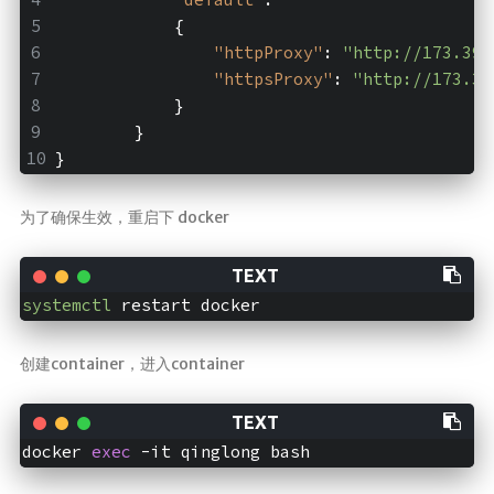
            {
"httpProxy"
: 
"http://173.39.
"httpsProxy"
: 
"http://173.39
            }
        }
}
为了确保生效，重启下 docker
systemctl
创建container，进入container
docker 
exec