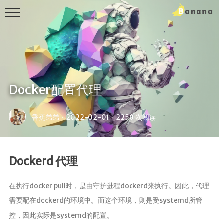
Docker配置代理
首页
香蕉弟弟
·
2022-02-01
·
2250 次阅读
Linux
IOS
Dockerd 代理
Android
WIN
在执行docker pull时，是由守护进程dockerd来执行。因此，代理
MAC
需要配在dockerd的环境中。而这个环境，则是受systemd所管
Other
控，因此实际是systemd的配置。