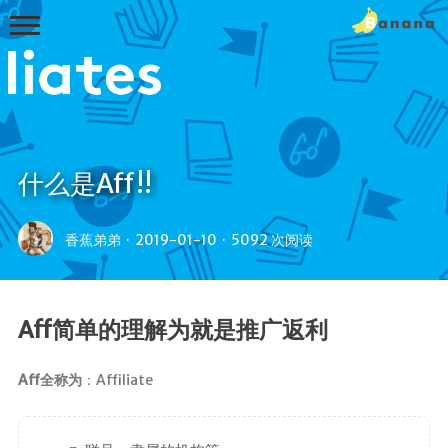
什么是Aff!!
首页
香蕉弟弟
·
2019-01-10
·
5092 次阅读
Linux
IOS
Aff简单的理解为就是推广返利
Android
WIN
Aff全称为
：Affiliate
MAC
Other